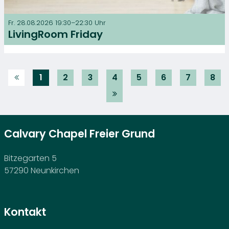
Fr. 28.08.2026 19:30–22:30 Uhr
LivingRoom Friday
1
2
3
4
5
6
7
8
Calvary Chapel Freier Grund
Bitzegarten 5
57290 Neunkirchen
Kontakt