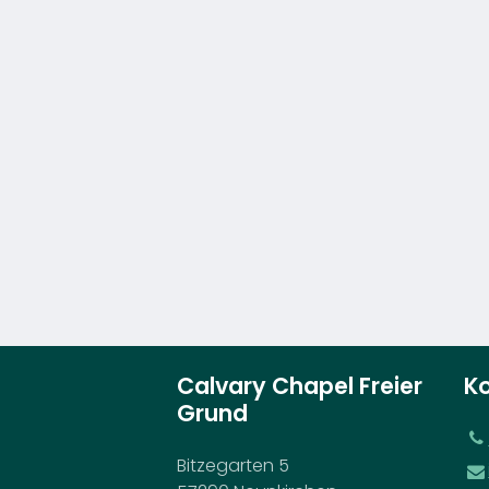
Calvary Chapel Freier
K
Grund
Bitzegarten 5