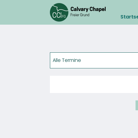
Starts
Übersicht
Bookstore
Café Mittendrin
Alle Termine
Café SELAH