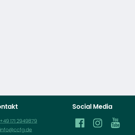
ontakt
Social Media
‪+49 171 2949879‬
info@​ccfg.​de