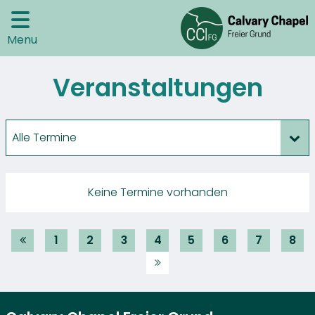
Menu
Veranstaltungen
Alle Termine
Keine Termine vorhanden
1
2
3
4
5
6
7
8