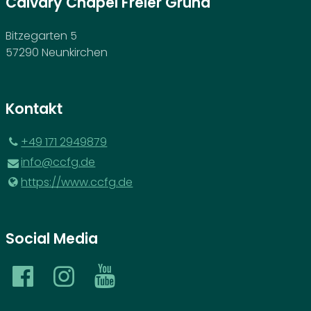
Calvary Chapel Freier Grund
Bitzegarten 5
57290 Neunkirchen
Kontakt
‪+49 171 2949879‬
info@​ccfg.​de
https://www.​ccfg.​de
Social Media