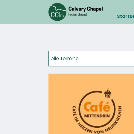
Starts
Übersicht
Bookstore
Café Mittendrin
Alle Termine
Café SELAH