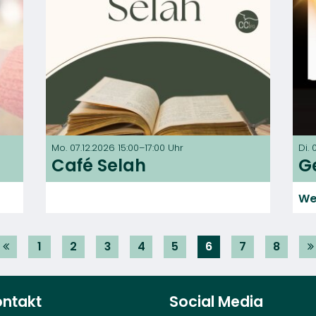
Mo. 07.12.2026 15:00–17:00 Uhr
Di. 
Café Selah
G
We
1
2
3
4
5
6
7
8
ontakt
Social Media