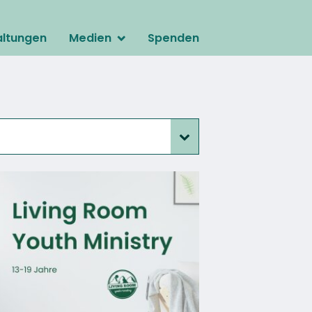
altungen
Medien
Spenden
ing Room Youth Ministry
Predigten
nnerarbeit
Livestream
yal Rangers