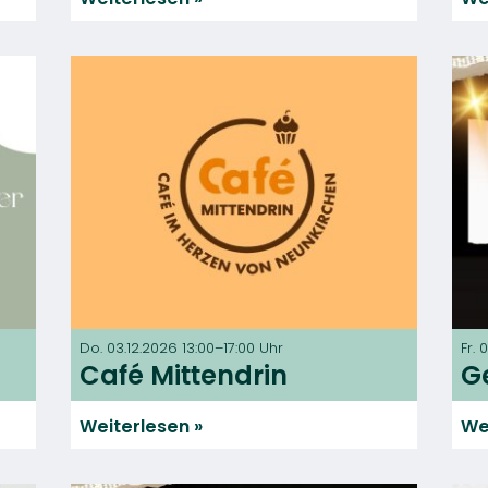
Do. 03.12.2026 13:00–17:00 Uhr
Fr.
Café Mittendrin
G
Weiterlesen
We