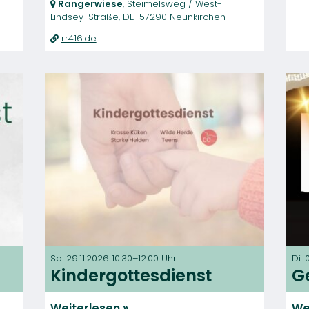
Rangerwiese
, Steimelsweg / West-
Lindsey-Straße,
DE-57290 Neunkirchen
rr416.de
So. 29.11.2026 10:30–12:00 Uhr
Di. 
Kindergottesdienst
G
Weiterlesen
We