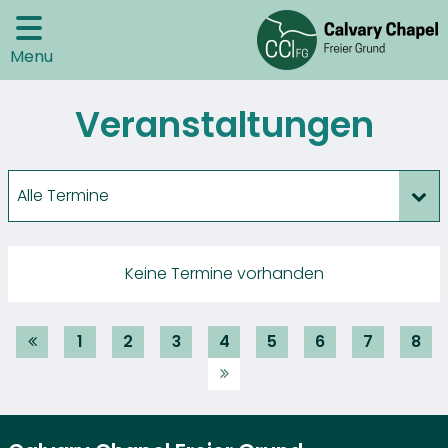
Menu
Veranstaltungen
Alle Termine
Keine Termine vorhanden
1
2
3
4
5
6
7
8