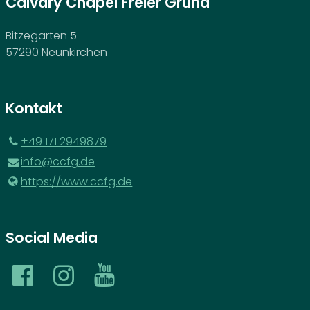
Calvary Chapel Freier Grund
Bitzegarten 5
57290 Neunkirchen
Kontakt
‪+49 171 2949879‬
info@​ccfg.​de
https://www.​ccfg.​de
Social Media