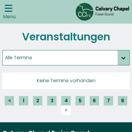
Menu
Veranstaltungen
Alle Termine
Keine Termine vorhanden
1
2
3
4
5
6
7
8