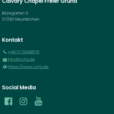
Calvary Chapel Freier Grund
Bitzegarten 5
57290 Neunkirchen
Kontakt
‪+49 171 2949879‬
info@​ccfg.​de
https://www.​ccfg.​de
Social Media