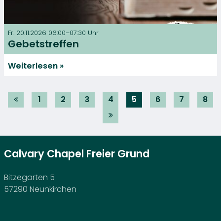
Fr. 20.11.2026 06:00–07:30 Uhr
Gebetstreffen
Weiterlesen
1
2
3
4
5
6
7
8
Calvary Chapel Freier Grund
Bitzegarten 5
57290 Neunkirchen