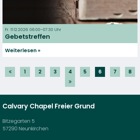
Fr. 11.12.2026 06:00–07:30 Uhr
Gebetstreffen
Weiterlesen
1
2
3
4
5
6
7
8
Calvary Chapel Freier Grund
Bitzegarten 5
57290 Neunkirchen