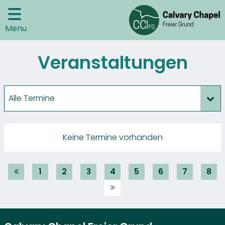
Menu
Veranstaltungen
Alle Termine
Keine Termine vorhanden
1
2
3
4
5
6
7
8