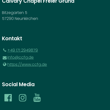
Calvary Chapel Freier Grund
Bitzegarten 5
57290 Neunkirchen
Kontakt
‪+49 171 2949879‬
info@​ccfg.​de
https://www.​ccfg.​de
Social Media